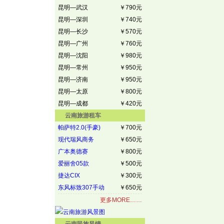
昆明—武汉
￥790元
昆明—深圳
￥740元
昆明—长沙
￥570元
昆明—广州
￥760元
昆明—沈阳
￥980元
昆明—常州
￥950元
昆明—济南
￥950元
昆明—太原
￥800元
昆明—成都
￥420元
云南旅游租车
帕萨特2.0(手豪)
￥700元
现代瑞风商务
￥650元
广本奥德赛
￥800元
爱丽舍05款
￥500元
捷达CIX
￥300元
东风标致307手动
￥650元
更多MORE……