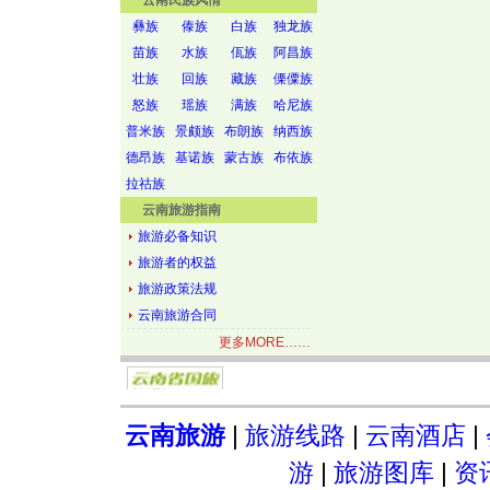
云南民族风情
彝族
傣族
白族
独龙族
苗族
水族
佤族
阿昌族
壮族
回族
藏族
傈僳族
怒族
瑶族
满族
哈尼族
普米族
景颇族
布朗族
纳西族
德昂族
基诺族
蒙古族
布依族
拉祜族
云南旅游指南
旅游必备知识
旅游者的权益
旅游政策法规
云南旅游合同
更多MORE……
云南旅游
|
旅游线路
|
云南酒店
|
游
|
旅游图库
|
资