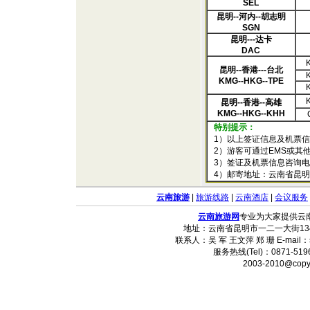
SEL
昆明--河内--胡志明
SGN
昆明---达卡
DAC
昆明--香港---台北
KMG--HKG--TPE
昆明--香港--高雄
KMG--HKG--KHH
特别提示：
1）以上签证信息及机票信
2）游客可通过EMS或其
3）签证及机票信息咨询电
4）邮寄地址：云南省昆明市东
云南旅游
|
旅游线路
|
云南酒店
|
会议服务
云南旅游网
专业为大家提供云
地址：云南省昆明市一二一大街134
联系人：吴 军 王文萍 郑 珊 E-mail：
服务热线(Tel)：0871-5196
2003-2010@copy