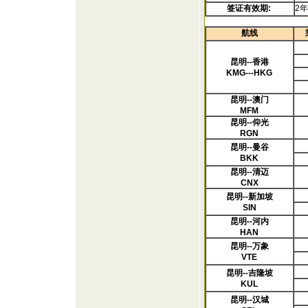
签证有效期
:
2
航线
昆明--香港
KMG---HKG
昆明--澳门
MFM
昆明--仰光
RGN
昆明--曼谷
BKK
昆明--清迈
CNX
昆明--新加坡
SIN
昆明--河内
HAN
昆明--万象
VTE
昆明--吉隆坡
KUL
昆明--汉城