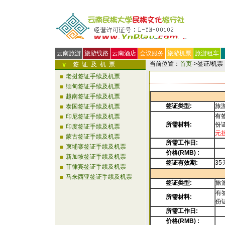
云南旅游
旅游线路
云南酒店
会议服务
旅游机票
旅游租车
当前位置：
首页
->签证/机票
签证及机票
∨
老挝签证手续及机票
■
缅甸签证手续及机票
■
越南签证手续及机票
■
签证类型
:
旅
泰国签证手续及机票
■
有
印尼签证手续及机票
■
所需材料
:
份
印度签证手续及机票
■
元
蒙古签证手续及机票
■
所需工作日
:
柬埔寨签证手续及机票
■
价格
(RMB) :
新加坡签证手续及机票
■
签证有效期
:
3
菲律宾签证手续及机票
■
马来西亚签证手续及机票
■
签证类型
:
旅
有
所需材料
:
份
所需工作日
:
价格
(RMB) :