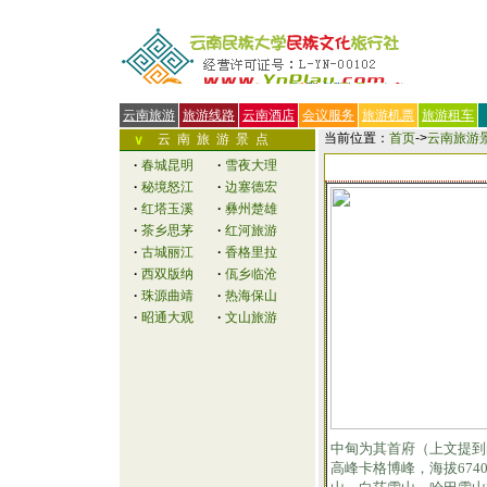
云南旅游
旅游线路
云南酒店
会议服务
旅游机票
旅游租车
当前位置：
首页
->
云南旅游
云南旅游景点
∨
·
春城昆明
·
雪夜大理
·
秘境怒江
·
边塞德宏
·
红塔玉溪
·
彝州楚雄
·
茶乡思茅
·
红河旅游
·
古城丽江
·
香格里拉
·
西双版纳
·
佤乡临沧
·
珠源曲靖
·
热海保山
·
昭通大观
·
文山旅游
中甸为其首府（上文提到
高峰卡格博峰，海拔67