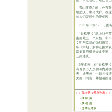
山、白茫雪山、哈巴雪山
雪山环绕之间，分布有
地肥沃，牛马成群。在这
如人们梦想中的伊甸园—
2001年12月17日
“香格里拉”是1933
南部藏区一个永恒、和平
文明与幸福的强烈愿望。
年代中期，多种证据才表
南省政府根据众多专家、
云南迪庆。
5年多来，在“香格里拉
有百多万人次的海内外游
天，迪庆州、中甸县报请
关部门同意，并报请国务
：：香格里拉景点列表：：
·
纳 帕 海
·
属 都 湖
·
达摩祖师洞